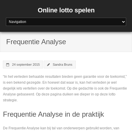
Online lotto spelen
Frequentie Analyse
24 september 2015
Sandra Bruns
“In het verleden behaalde resultaten bieden geen garantie voor de toekomst,”
is een bekend gezegde. En hoewel dat waar is, kan het verleden je wel
degelijk iets vertellen over de toekomst. Op die gedachte is ook de Frequentie
Analyse gebaseerd. Op deze pagina duiken we dieper in op deze lotto
strategie.
Frequentie Analyse in de praktijk
De Frequentie Analyse kan bij tal van onderwerpen gebruikt worden, van