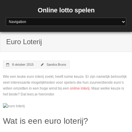
Online lotto spelen
Euro Loterij
8 oktober 2015
Sandra Bruns
Wie een leuke euro loterij zoekt, heeft ruime keuze. Er zijn namelijk behoorlijk
veel interessante mogelijkheden voor spelers die hun zuurverdiende euro’s
willen omzetten in een hoge winst bij een
online loterij
. Maar welke keuze is
het beste? Dat lees je hieronder.
Wat is een euro loterij?