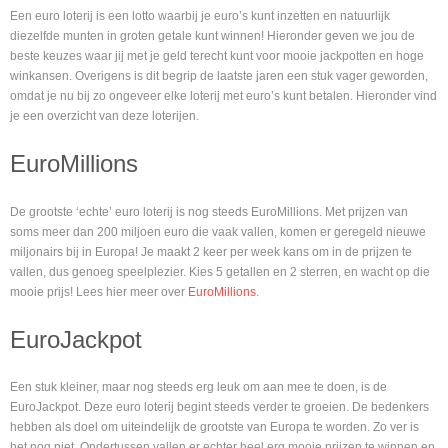
Een euro loterij is een lotto waarbij je euro’s kunt inzetten en natuurlijk
diezelfde munten in groten getale kunt winnen! Hieronder geven we jou de
beste keuzes waar jij met je geld terecht kunt voor mooie jackpotten en hoge
winkansen. Overigens is dit begrip de laatste jaren een stuk vager geworden,
omdat je nu bij zo ongeveer elke loterij met euro’s kunt betalen. Hieronder vind
je een overzicht van deze loterijen.
EuroMillions
De grootste ‘echte’ euro loterij is nog steeds EuroMillions. Met prijzen van
soms meer dan 200 miljoen euro die vaak vallen, komen er geregeld nieuwe
miljonairs bij in Europa! Je maakt 2 keer per week kans om in de prijzen te
vallen, dus genoeg speelplezier. Kies 5 getallen en 2 sterren, en wacht op die
mooie prijs! Lees hier meer over
EuroMillions
.
EuroJackpot
Een stuk kleiner, maar nog steeds erg leuk om aan mee te doen, is de
EuroJackpot. Deze euro loterij begint steeds verder te groeien. De bedenkers
hebben als doel om uiteindelijk de grootste van Europa te worden. Zo ver is
het nog niet. Ondertussen vallen er echter heel erg mooie prijzen te winnen en