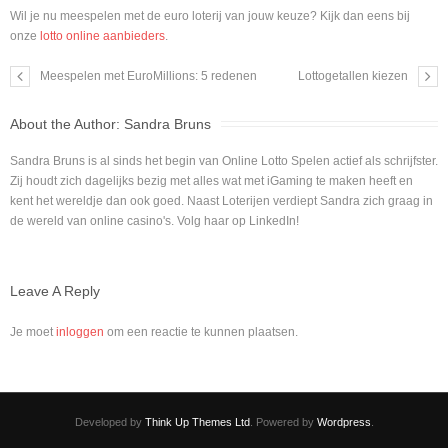
Wil je nu meespelen met de euro loterij van jouw keuze? Kijk dan eens bij
onze
lotto online aanbieders
.
Meespelen met EuroMillions: 5 redenen
Lottogetallen kiezen
About the Author:
Sandra Bruns
Sandra Bruns is al sinds het begin van Online Lotto Spelen actief als schrijfster.
Zij houdt zich dagelijks bezig met alles wat met iGaming te maken heeft en
kent het wereldje dan ook goed. Naast Loterijen verdiept Sandra zich graag in
de wereld van online casino's. Volg haar op LinkedIn!
Leave A Reply
Je moet
inloggen
om een reactie te kunnen plaatsen.
Developed by
Think Up Themes Ltd
. Powered by
Wordpress
.