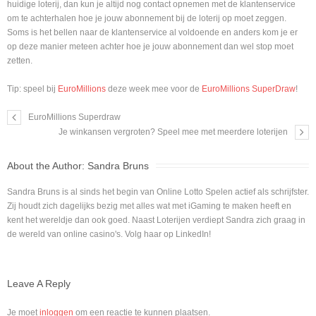
huidige loterij, dan kun je altijd nog contact opnemen met de klantenservice
om te achterhalen hoe je jouw abonnement bij de loterij op moet zeggen.
Soms is het bellen naar de klantenservice al voldoende en anders kom je er
op deze manier meteen achter hoe je jouw abonnement dan wel stop moet
zetten.
Tip: speel bij
EuroMillions
deze week mee voor de
EuroMillions SuperDraw
!
EuroMillions Superdraw
Je winkansen vergroten? Speel mee met meerdere loterijen
About the Author:
Sandra Bruns
Sandra Bruns is al sinds het begin van Online Lotto Spelen actief als schrijfster.
Zij houdt zich dagelijks bezig met alles wat met iGaming te maken heeft en
kent het wereldje dan ook goed. Naast Loterijen verdiept Sandra zich graag in
de wereld van online casino's. Volg haar op LinkedIn!
Leave A Reply
Je moet
inloggen
om een reactie te kunnen plaatsen.