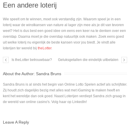
Een andere loterij
Wie speelt om te winnen, moet ook verstandig zijn. Waarom speel je in een
loterij waar de winstkansen van nature al lager zijn mee als je dit van tevoren
weet? Het is dus best een goed idee om eens een keer na te denken over een
overstap. Daarna moet je die overstap natuurlijk ook maken. Zoek eens goed
uit welke loterij nu eigenlijk de beste kansen voor jou biedt. Je vindt alle
loterijen ter wereld bij
theLotter
.
Is theLotter betrouwbaar?
Geluksgetallen die eindelijk uitbetalen
About the Author:
Sandra Bruns
Sandra Bruns is al sinds het begin van Online Lotto Spelen actief als schrijfster.
Zij houdt zich dagelijks bezig met alles wat met iGaming te maken heeft en
kent het wereldje dan ook goed. Naast Loterijen verdiept Sandra zich graag in
de wereld van online casino's. Volg haar op LinkedIn!
Leave A Reply