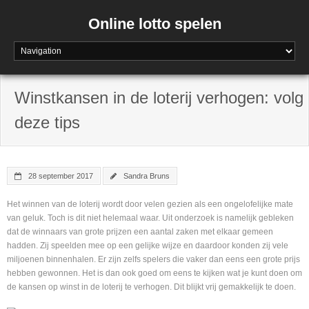
Online lotto spelen
Winstkansen in de loterij verhogen: volg
deze tips
28 september 2017
Sandra Bruns
Het winnen van de loterij wordt door velen gezien als een ongelofelijke mate
van geluk. Toch is dit niet helemaal waar. Uit onderzoek is namelijk gebleken
dat de winnaars van grote prijzen een aantal zaken met elkaar gemeen
hadden. Zij speelden mee op een gelijke wijze en daardoor konden zij vele
miljoenen binnenhalen. Er zijn zelfs spelers die vaker dan eens een grote prijs
hebben gewonnen. Het is dan ook goed om eens te kijken wat je kunt doen om
de kansen op winst in de loterij te verhogen. Dit blijkt vrij gemakkelijk te doen.